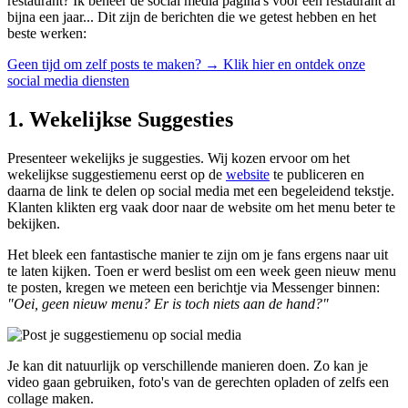
restaurant? Ik beheer de social media pagina's voor een restaurant al
bijna een jaar... Dit zijn de berichten die we getest hebben en het
beste werken:
Geen tijd om zelf posts te maken? → Klik hier en ontdek onze
social media diensten
1. Wekelijkse Suggesties
Presenteer wekelijks je suggesties. Wij kozen ervoor om het
wekelijkse suggestiemenu eerst op de
website
te publiceren en
daarna de link te delen op social media met een begeleidend tekstje.
Klanten klikten erg vaak door naar de website om het menu beter te
bekijken.
Het bleek een fantastische manier te zijn om je fans ergens naar uit
te laten kijken. Toen er werd beslist om een week geen nieuw menu
te posten, kregen we meteen een berichtje via Messenger binnen:
"Oei, geen nieuw menu? Er is toch niets aan de hand?"
Je kan dit natuurlijk op verschillende manieren doen. Zo kan je
video gaan gebruiken, foto's van de gerechten opladen of zelfs een
collage maken.